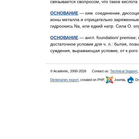
связывается свопросом, что такое кислот
ОСНОВАНИЕ
— хим. соединение, диссоци
ионы металла и отрицательно заряженные
гидроокись Na, или едкий натр. Сила О.
ОСНОВАНИЕ
— англ. foundation/ premise; 
достаточное условие для ч. л.: бытия, поз
суждения, выражающая условие, от к рог
© Academic, 2000-2026
Contact us:
Technical Support
,
Dictionaries export
, created on PHP,
Joomla,
Dr