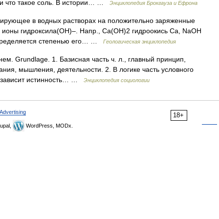
а и что такое соль. В истории… …
Энциклопедия Брокгауза и Ефрона
ирующее в водных растворах на положительно заряженные
 ионы гидроксила(ОН)–. Напр., Са(ОН)2 гидроокись Са, NaOH
 определяется степенью его… …
Геологическая энциклопедия
нем. Grundlage. 1. Базисная часть ч. л., главный принцип,
нания, мышления, деятельности. 2. В логике часть условного
о зависит истинность… …
Энциклопедия социологии
Advertising
18+
upal,
WordPress, MODx.