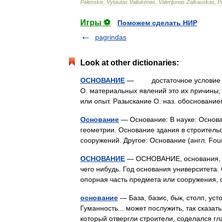
Palenskis
,
Vytautas
Valiukėnas
,
Valerijonas
Žalkauskas
,
P
Игры ⚽
Поможем сделать НИР
pagrindas
Look at other dictionaries:
ОСНОВАНИЕ
— достаточное условие для 
О. материальных явлений это их причины; 
или опыт. Разыскание О. наз. обоснован
Основание
— Основание: В науке: Основа
геометрии. Основание здания в строитель
сооружений. Другое: Основание (англ. Fo
ОСНОВАНИЕ
— ОСНОВАНИЕ, основания, ср
чего нибудь. Год основания университета.
опорная часть предмета или сооружения
основание
— База, базис, бык, столп, уст
Гуманность... может послужить, так сказа
который отвергли строители, соделался г