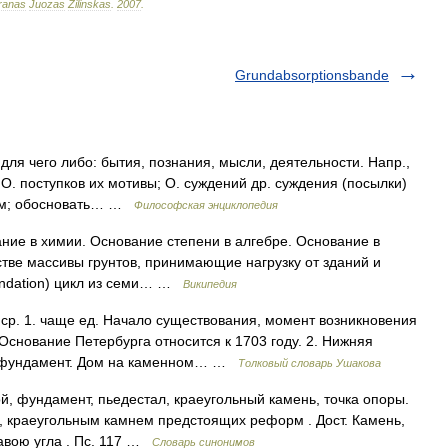
ranas
Juozas
Žilinskas
.
2007
.
Grundabsorptionsbande
чего либо: бытия, познания, мысли, деятельности. Напр.,
О. поступков их мотивы; О. суждений др. суждения (посылки)
ием; обосновать… …
Философская энциклопедия
ние в химии. Основание степени в алгебре. Основание в
стве массивы грунтов, принимающие нагрузку от зданий и
undation) цикл из семи… …
Википедия
. 1. чаще ед. Начало существования, момент возникновения
 Основание Петербурга относится к 1703 году. 2. Нижняя
, фундамент. Дом на каменном… …
Толковый словарь Ушакова
ой, фундамент, пьедестал, краеугольный камень, точка опоры.
ть, краеугольным камнем предстоящих реформ . Дост. Камень,
лавою угла . Пс. 117 …
Словарь синонимов