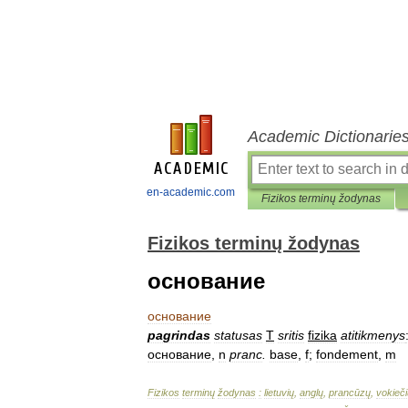
Academic Dictionarie
en-academic.com
Fizikos terminų žodynas
Fizikos terminų žodynas
основание
основание
pagrindas
statusas
T
sritis
fizika
atitikmenys
основание
,
n
pranc
.
base
,
f
;
fondement
,
m
Fizikos
terminų
žodynas
:
lietuvių
,
anglų
,
prancūzų
,
vokieči