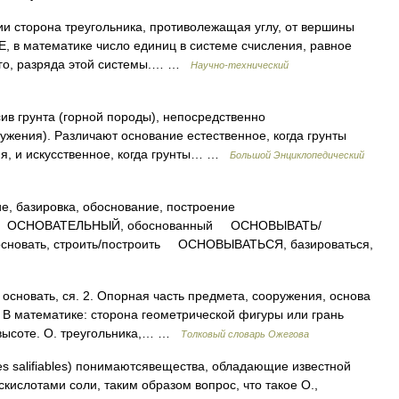
 сторона треугольника, противолежащая углу, от вершины
, в математике число единиц в системе счисления, равное
ого, разряда этой системы.… …
Научно-технический
ив грунта (горной породы), непосредственно
ужения). Различают основание естественное, когда грунты
ия, и искусственное, когда грунты… …
Большой Энциклопедический
базировка, обоснование, построение
 ОСНОВАТЕЛЬНЫЙ, обоснованный ОСНОВЫВАТЬ/
основать, строить/построить ОСНОВЫВАТЬСЯ, базироваться,
основать, ся. 2. Опорная часть предмета, сооружения, основа
3. В математике: сторона геометрической фигуры или грань
 высоте. О. треугольника,… …
Толковый словарь Ожегова
s salifiables) понимаютсявещества, обладающие известной
ислотами соли, таким образом вопрос, что такое О.,