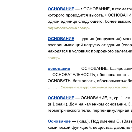
ОСНОВАНИЕ
— • ОСНОВАНИЕ, в геометрии
которого проводится высота. • ОСНОВАНИЕ
одной единице следующего, более высок
энциклопедический словарь
ОСНОВАНИЕ
— здания (сооружения) масс
воспринимающий нагрузку от здания (соор
находятся в условиях природного залеган
словарь
основание
— ОСНОВАНИЕ, базирование, 
ОСНОВАТЕЛЬНОСТЬ, обоснованность
ОСНОВАТЬ, базировать, обосновывать/об
… …
Словарь-тезаурус синонимов русской речи
ОСНОВАНИЕ
— ОСНОВАНИЕ, я, ср. 1. см. 
(в 1 знач.). Дом на каменном основании. 
геометрического тела, перпендикулярная
Основание
— (хим.). Под именем О. (Base
химической функцией: вещества, дающие ск