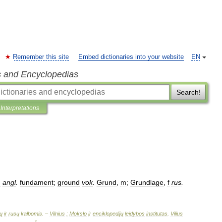
Remember this site
Embed dictionaries into your website
EN
s and Encyclopedias
Search!
Interpretations
:
angl
.
fundament
;
ground
vok
.
Grund
,
m
;
Grundlage
,
f
rus
.
ų
ir
rusų
kalbomis
. –
Vilnius
:
Mokslo
ir
enciklopedijų
leidybos
institutas
.
Vilius